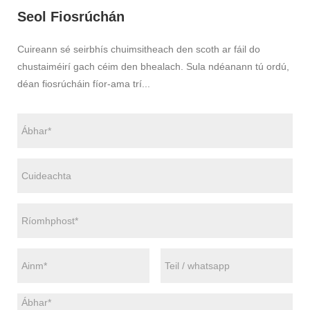
Seol Fiosrúchán
Cuireann sé seirbhís chuimsitheach den scoth ar fáil do
chustaiméirí gach céim den bhealach. Sula ndéanann tú ordú,
déan fiosrúcháin fíor-ama trí...