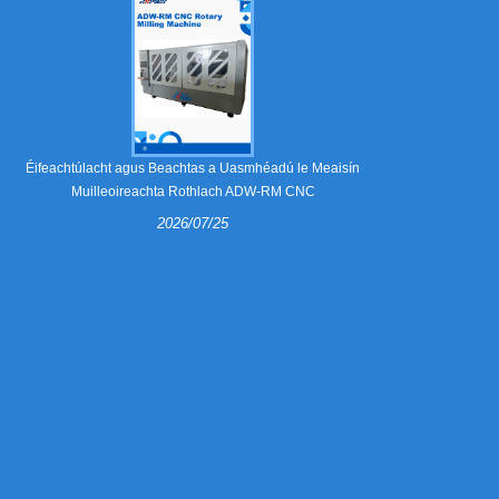
Cad is Crúba S
Éifeachtúlacht agus Beachtas a Uasmhéadú le Meaisín
Muilleoireachta Rothlach ADW-RM CNC
2026/07/25
Is comhpháirte
chun díslí a 
pacáistiú ro
dhéantar crúba s
agus cén fá
Meaisín Lúb
860A2 chun cru
agus éi