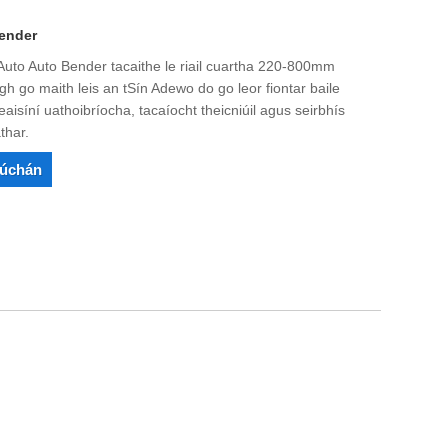
Bender
uto Auto Bender tacaithe le riail cuartha 220-800mm
igh go maith leis an tSín Adewo do go leor fiontar baile
síní uathoibríocha, tacaíocht theicniúil agus seirbhís
thar.
rúchán