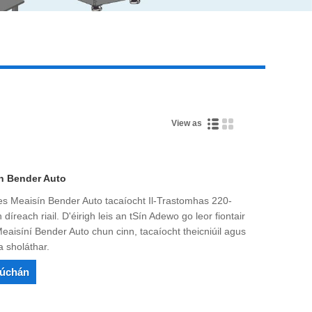
Live
View as
n Bender Auto
 Meaisín Bender Auto tacaíocht Il-Trastomhas 220-
reach riail. D'éirigh leis an tSín Adewo go leor fiontair
aisíní Bender Auto chun cinn, tacaíocht theicniúil agus
a sholáthar.
rúchán