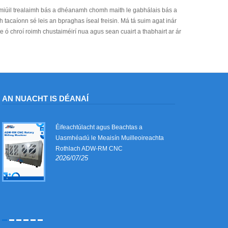
rmiúil trealaimh bás a dhéanamh chomh maith le gabhálais bás a
tacaíonn sé leis an bpraghas íseal freisin. Má tá suim agat inár
lte ó chroí roimh chustaiméirí nua agus sean cuairt a thabhairt ar ár
AN NUACHT IS DÉANAÍ
Éifeachtúlacht agus Beachtas a
Uasmhéadú le Meaisín Muilleoireachta
Rothlach ADW-RM CNC
2026/07/25
e
t