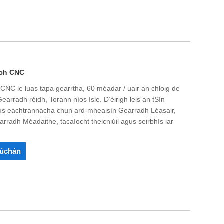
ach CNC
CNC le luas tapa gearrtha, 60 méadar / uair an chloig de
arradh réidh, Torann níos ísle. D’éirigh leis an tSín
 agus eachtrannacha chun ard-mheaisín Gearradh Léasair,
radh Méadaithe, tacaíocht theicniúil agus seirbhís iar-
rúchán