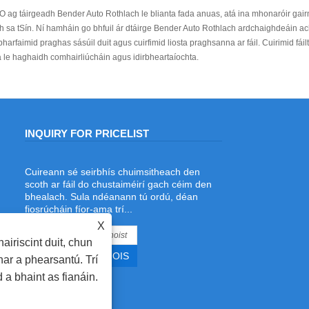
ag táirgeadh Bender Auto Rothlach le blianta fada anuas, atá ina mhonaróir gai
sa tSín. Ní hamháin go bhfuil ár dtáirge Bender Auto Rothlach ardchaighdeáin ach 
abharfaimid praghas sásúil duit agus cuirfimid liosta praghsanna ar fáil. Cuirimid fái
le haghaidh comhairliúcháin agus idirbheartaíochta.
INQUIRY FOR PRICELIST
Cuireann sé seirbhís chuimsitheach den
Cad é an Táthaire Léasair is Fearr le
scoth ar fáil do chustaiméirí gach céim den
haghaidh Táthú Riail Cruach agus
bhealach. Sula ndéanann tú ordú, déan
Déanamh Die?
fiosrúcháin fíor-ama trí...
2026/06/19
X
Ag lorg an welder léasair is fearr chun
airiscint duit, chun
bás a dhéanamh? Déan iniúchadh ar
welder léasair beathú sreang ADEWO l
ar a phearsantú. Trí
foinse léasair 1500W Raycus, cumhach
 a bhaint as fianáin.
inchoigeartaithe, beathú sreinge
roghnach, agus táthú rialach cruach
cruinneas le haghaidh cartán fillte,