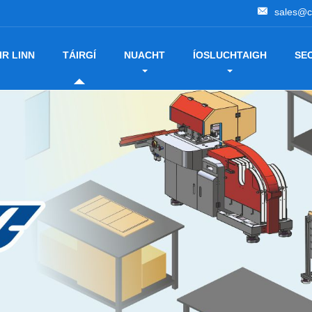
sales@c
IR LINN
TÁIRGÍ
NUACHT
ÍOSLUCHTAIGH
SE