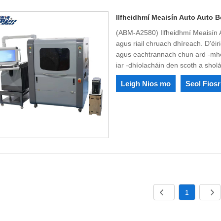
Ilfheidhmí Meaisín Auto Auto 
(ABM-A2580) Ilfheidhmí Meaisín A
agus riail chruach dhíreach. D'éir
agus eachtrannach chun ard -mheai
iar -dhíolacháin den scoth a sholá
Leigh Nios mo
Seol Fios
1