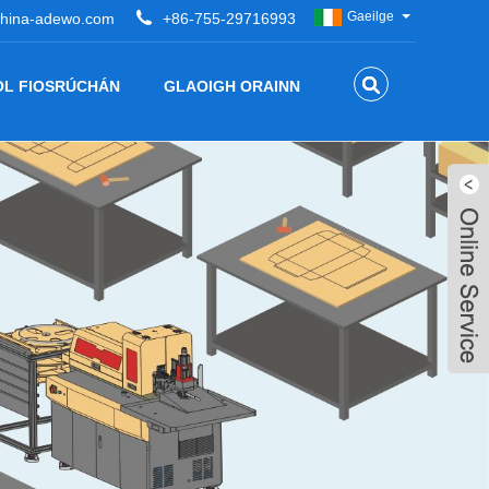
Gaeilge
hina-adewo.com
+86-755-29716993
OL FIOSRÚCHÁN
GLAOIGH ORAINN