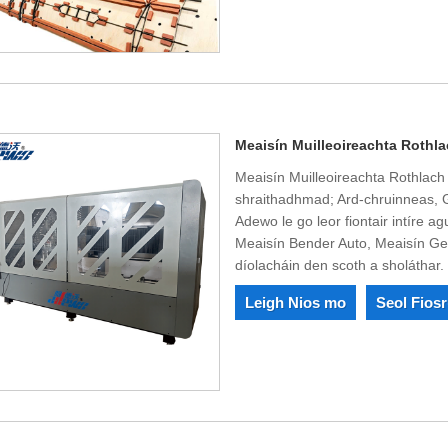
Meaisín Muilleoireachta Rothl
Meaisín Muilleoireachta Rothlach 
shraithadhmad; Ard-chruinneas, Ge
Adewo le go leor fiontair intíre
Meaisín Bender Auto, Meaisín Gear
díolacháin den scoth a sholáthar.
Leigh Nios mo
Seol Fios