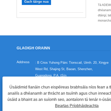
Gach táirge nua
Tá ADEWO 
dhéanamh 
dtáirgí, t
monarcha 
GLAOIGH ORAINN
: B Crios Yuhong Páirc Tionscail, Uimh. 20, Xingye
West Rd, Shajing St, Baoan, Shenzhen,
Guangdong, P.A. tSín
:
+86-755-29716993
Úsáidimid fianáin chun eispéireas brabhsála níos fearr a th
:
+86-15012673758
anailís a dhéanamh ar thrácht an tsuímh agus chun inneach
úsáid a bhaint as an suíomh seo, aontaíonn tú lenár n-úsáid
:
sales@china-adewo.com
Beartas Príobháideachta
: +86-755-29716997