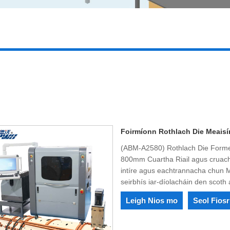
Foirmíonn Rothlach Die Meaisí
(ABM-A2580) Rothlach Die Formes
800mm Cuartha Riail agus cruach dí
intíre agus eachtrannacha chun Me
seirbhís iar-díolacháin den scoth 
Leigh Nios mo
Seol Fios