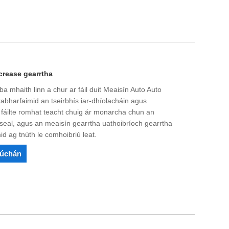
crease gearrtha
a mhaith linn a chur ar fáil duit Meaisín Auto Auto
 tabharfaimid an tseirbhís iar-dhíolacháin agus
r fáilte romhat teacht chuig ár monarcha chun an
íseal, agus an meaisín gearrtha uathoibríoch gearrtha
d ag tnúth le comhoibriú leat.
rúchán