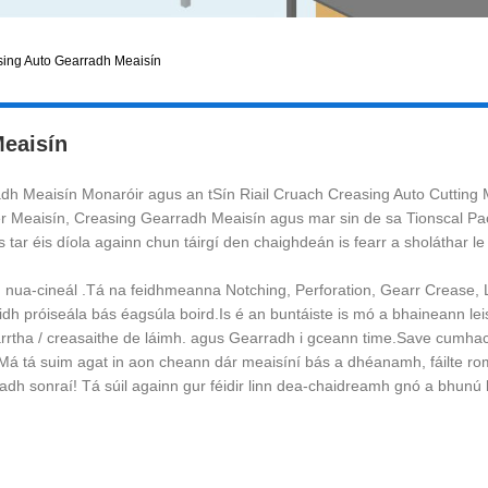
sing Auto Gearradh Meaisín
Meaisín
dh Meaisín Monaróir agus an tSín Riail Cruach Creasing Auto Cutting M
Meaisín, Creasing Gearradh Meaisín agus mar sin de sa Tionscal Pacái
s tar éis díola againn chun táirgí den chaighdeán is fearr a sholáthar 
ua-cineál .Tá na feidhmeanna Notching, Perforation, Gearr Crease, Lipp
aidh próiseála bás éagsúla boird.Is é an buntáiste is mó a bhaineann lei
l gearrtha / creasaithe de láimh. agus Gearradh i gceann time.Save cumh
 tá suim agat in aon cheann dár meaisíní bás a dhéanamh, fáilte ro
lleadh sonraí! Tá súil againn gur féidir linn dea-chaidreamh gnó a bhun