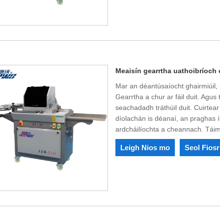
Meaisín gearrtha uathoibríoch 
Mar an déantúsaíocht ghairmiúil, b
Gearrtha a chur ar fáil duit. Agus
seachadadh tráthúil duit. Cuirtea
díolachán is déanaí, an praghas 
ardcháilíochta a cheannach. Táimi
Leigh Nios mo
Seol Fios