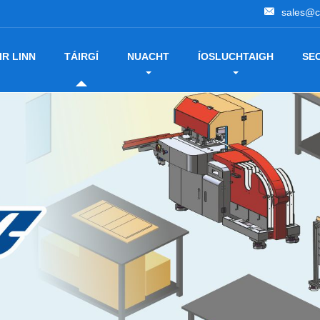
sales@c
IR LINN
TÁIRGÍ
NUACHT
ÍOSLUCHTAIGH
SE