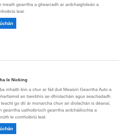
an meath gearrtha a ghearradh ar ardchaighdeán a
hoibriú leat.
rúchán
ha le Nicking
ba mhaith linn a chur ar fáil duit Meaisín Gearrtha Auto a
bharfaimid an tseirbhís iar-dhíolacháin agus seachadadh
hat teacht go dtí ár monarcha chun an díolachán is déanaí,
n gearrtha uathoibríoch gearrtha ardcháilíochta a
núth le comhoibriú leat.
rúchán