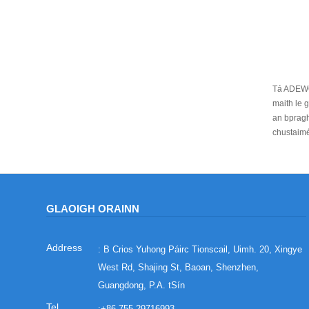
Tá ADEWO 
maith le 
an bpragha
chustaimé
GLAOIGH ORAINN
: B Crios Yuhong Páirc Tionscail, Uimh. 20, Xingye
West Rd, Shajing St, Baoan, Shenzhen,
Guangdong, P.A. tSín
:
+86-755-29716993