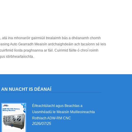
, atá ina mhonaróir gairmiúil trealaimh bás a dhéanamh chomh
reasing Auto Gearradh Meaisín ardchaighdeáin ach tacaíonn sé leis
uirfimid liosta praghsanna ar fáil. Cuirimid fáilte ó chroí roimh
us idirbheartaíochta.
AN NUACHT IS DÉANAÍ
Éifeachtúlacht agus Beachtas a
Uasmhéadú le Meaisín Muilleoireachta
Rothlach ADW-RM CNC
2026/07/25