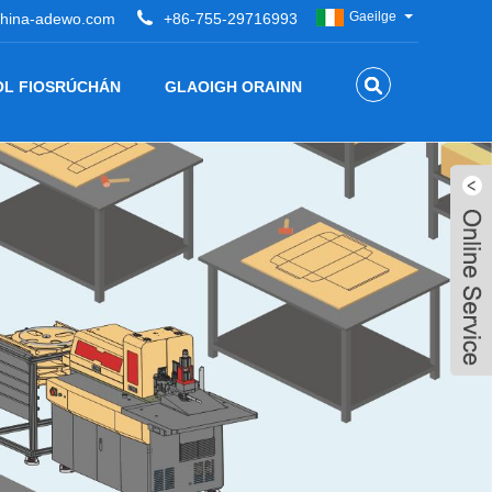
Gaeilge
hina-adewo.com
+86-755-29716993
OL FIOSRÚCHÁN
GLAOIGH ORAINN