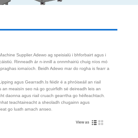
Live
achine Supplier.Adewo ag speisialú i bhforbairt agus i
stiú. Rinneadh ár n-innill a onnmhairiú chuig níos mó
le praghas iomaíoch. Beidh Adewo mar do rogha is fearr a
ing agus Gearradh.Is féidir é a phróiseáil an riail
s an meaisín seo ná go gcuirfidh sé deireadh leis an
acht daonna agus riail cruach gearrtha go héifeachtach.
mhat teachtaireacht a sheoladh chugainn agus
ú leat go luath amach anseo.
View as