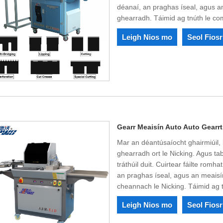
déanaí, an praghas íseal, agus 
ghearradh. Táimid ag tnúth le com
Leigh Nios mo
Seol Fios
Gearr Meaisín Auto Auto Gearrt
Mar an déantúsaíocht ghairmiúil, 
ghearradh ort le Nicking. Agus ta
tráthúil duit. Cuirtear fáilte rom
an praghas íseal, agus an meaisí
cheannach le Nicking. Táimid ag t
Leigh Nios mo
Seol Fios