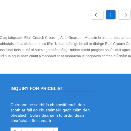
1
ag táirgeadh Riail Cruach Creasing Auto Gearradh Meaisín le blianta fada anuas
gabhálais bás a dhéanamh sa tSín. Ní hamháin go bhfuil ár dtáirge Riail Cruach C
s íseal freisin. Má tá suim agat inár dtáirgí, tabharfaimid praghas sásúil duit agus c
irí nua agus sean cuairt a thabhairt ar ár monarcha le haghaidh comhairliúcháin ag
INQUIRY FOR PRICELIST
Cuireann sé seirbhís chuimsitheach den
Cad é an Táthaire Léasair is Fearr le
scoth ar fáil do chustaiméirí gach céim den
haghaidh Táthú Riail Cruach agus
bhealach. Sula ndéanann tú ordú, déan
Déanamh Die?
fiosrúcháin fíor-ama trí...
2026/06/19
Ag lorg an welder léasair is fearr chun