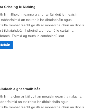
a Criseing le Nicking
h linn ilfheidhmeanna a chur ar fáil duit le meaisín
 tabharfaimid an tseirbhís iar-dhíolacháin agus
 fáilte romhat teacht go dtí ár monarcha chun an díol is
 t-ilchaighdeán il-phointí a ghreamú le cartáin a
ríoch. Táimid ag tnúth le comhoibriú leat.
rúchán
oibríoch a ghearradh bás
 linn a chur ar fáil duit an meaisín gearrtha rialacha
bharfaimid an tseirbhís iar-dhíolacháin agus
 fáilte romhat teacht go dtí ár monarcha chun an díol is