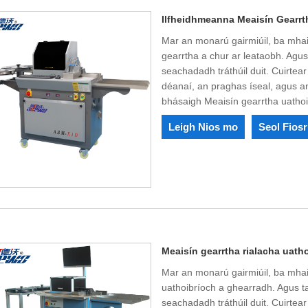
Ilfheidhmeanna Meaisín Gearrth
Mar an monarú gairmiúil, ba mhait
gearrtha a chur ar leataobh. Agus
seachadadh tráthúil duit. Cuirtear
déanaí, an praghas íseal, agus an
bhásaigh Meaisín gearrtha uathoib
Leigh Nios mo
Seol Fios
Meaisín gearrtha rialacha uath
Mar an monarú gairmiúil, ba mhaith
uathoibríoch a ghearradh. Agus ta
seachadadh tráthúil duit. Cuirtear