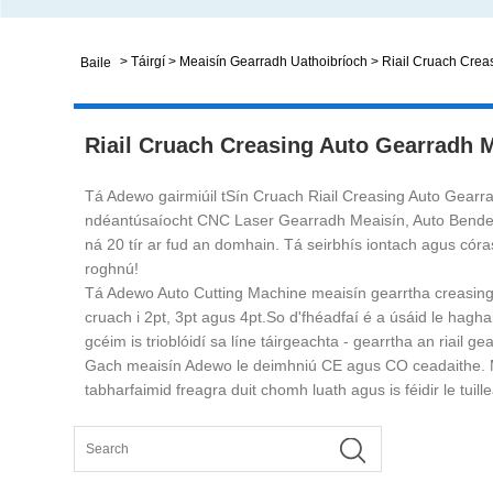
>
Táirgí
>
Meaisín Gearradh Uathoibríoch
>
Riail Cruach Crea
Baile
Riail Cruach Creasing Auto Gearradh 
Tá Adewo gairmiúil tSín Cruach Riail Creasing Auto Gearra
ndéantúsaíocht CNC Laser Gearradh Meaisín, Auto Bender 
ná 20 tír ar fud an domhain. Tá seirbhís iontach agus córa
roghnú!
Tá Adewo Auto Cutting Machine meaisín gearrtha creasing n
cruach i 2pt, 3pt agus 4pt.So d'fhéadfaí é a úsáid le hagh
gcéim is trioblóidí sa líne táirgeachta - gearrtha an riai
Gach meaisín Adewo le deimhniú CE agus CO ceadaithe. Má
tabharfaimid freagra duit chomh luath agus is féidir le tui