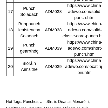
https://www.china-
Punch
17
ADM038
adewo.com/solid-
Soladach
punch.html
Bunphunch
https://www.china-
18
leaisteacha
ADM038
adewo.com/solid-
Soladach
elastic-core-punch.html
https://www.china-
Punch
19
ADM039
adewo.com/short-
gearrthóg
punch.html
https://www.china-
Bioráin
20
ADM039
adewo.com/locating-
Aimsithe
pin.html
Hot Tags: Punches, an tSín, is Déanaí, Monaróirí,