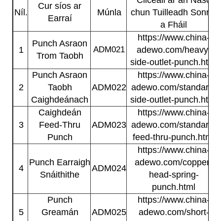
Cliceáil ar an Nasc
Cur síos ar
Níl.
Múnla
chun Tuilleadh Sonraí
Earraí
a Fháil
https://www.china-
Punch Asraon
1
ADM021
adewo.com/heavy-
Trom Taobh
side-outlet-punch.html
Punch Asraon
https://www.china-
2
Taobh
ADM022
adewo.com/standard-
Caighdeánach
side-outlet-punch.html
Caighdeán
https://www.china-
3
Feed-Thru
ADM023
adewo.com/standard-
Punch
feed-thru-punch.html
https://www.china-
Punch Earraigh
adewo.com/copper-
4
ADM024
Snáithithe
head-spring-
punch.html
Punch
https://www.china-
5
Greamán
ADM025
adewo.com/short-