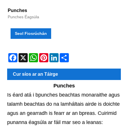
Punches
Punches Éagsúla
Seol Fiosrúchán
Facebook
X
WhatsApp
Pinterest
LinkedIn
Share
Cur síos ar an Táirge
Punches
Is éard atá i bpunches beachtas monaraithe agus
talamh beachtas do na lamháltais airde is doichte
agus an gearradh is fearr ar an bpreas. Cuirimid
punanna éagsúla ar fáil mar seo a leanas: