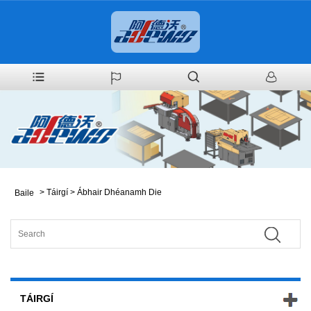
>
Táirgí
>
Ábhair Dhéanamh Die
Baile
TÁIRGÍ