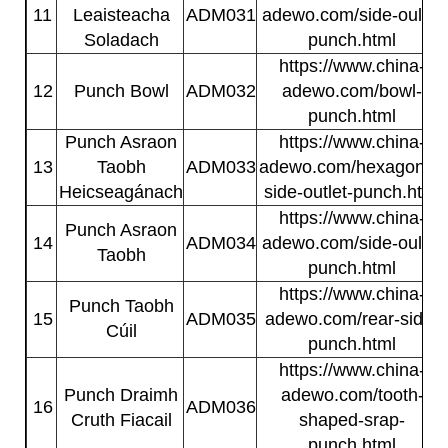
11
Leaisteacha
ADM031
adewo.com/side-oulet-
Soladach
punch.html
https://www.china-
12
Punch Bowl
ADM032
adewo.com/bowl-
punch.html
Punch Asraon
https://www.china-
13
Taobh
ADM033
adewo.com/hexagonal-
Heicseagánach
side-outlet-punch.html
https://www.china-
Punch Asraon
14
ADM034
adewo.com/side-oulet-
Taobh
punch.html
https://www.china-
Punch Taobh
15
ADM035
adewo.com/rear-side-
Cúil
punch.html
https://www.china-
Punch Draimh
adewo.com/tooth-
16
ADM036
Cruth Fiacail
shaped-srap-
punch.html