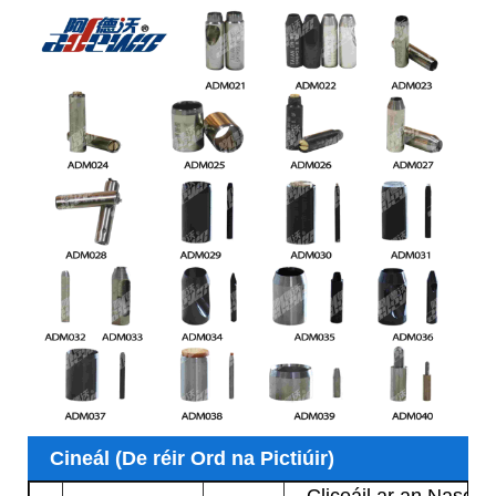
Cineál (De réir Ord na Pictiúir)