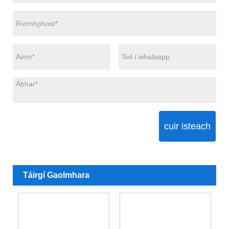
cuir isteach
Táirgí Gaolmhara