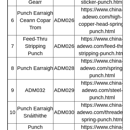
Gearr
sticker-punch.html
https://www.china-
Punch Earraigh
adewo.com/high-
6
Ceann Copar
ADM026
copper-head-spring-
Trom
punch.html
Feed-Thru
https://www.china-
7
Stripping
ADM026
adewo.com/feed-thru-
Punch
stripping-punch.html
https://www.china-
8
Punch Earraigh
ADM028
adewo.com/spring-
punch.html
https://www.china-
9
ADM032
ADM029
adewo.com/steel-
punch.html
https://www.china-
Punch Earraigh
10
ADM030
adewo.com/threaded-
Snáithithe
spring-punch.html
Punch
https://www.china-