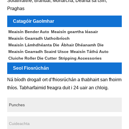
Soláthraithe, Brandaí, Monarcha, Déanta sa tSín,
Praghas
Catagóir Gaolmhar
Meaisín Bender Auto
Meaisín gearrtha léasair
Meaisín Gearradh Uathoibríoch
Meaisín Lámhdhéanta Die
Ábhair Dhéanamh Die
Meaisín Gearradh Scaird Uisce
Meaisín Táthú Auto
Cluiche Roller Die Cutter
Stripping Accessories
Seol Fiosrúchán
Ná bíodh drogall ort d’fhiosrúchán a thabhairt san fhoirm
thíos. Tabharfaimid freagra duit i 24 uair an chloig.