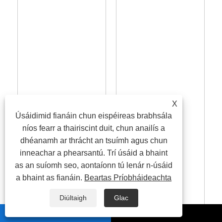
X
Úsáidimid fianáin chun eispéireas brabhsála
níos fearr a thairiscint duit, chun anailís a
dhéanamh ar thrácht an tsuímh agus chun
inneachar a phearsantú. Trí úsáid a bhaint
as an suíomh seo, aontaíonn tú lenár n-úsáid
a bhaint as fianáin.
Beartas Príobháideachta
Diúltaigh
Glac